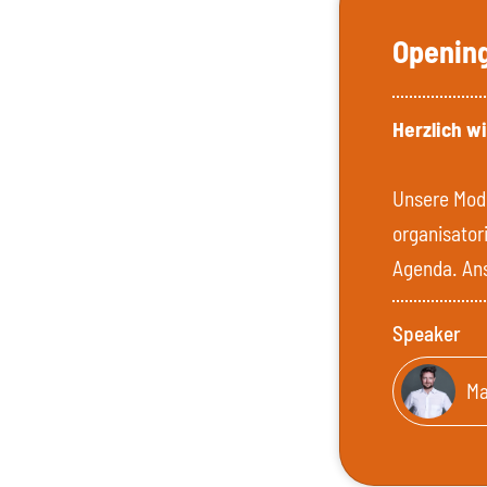
Openin
Herzlich w
Unsere Mode
organisator
Agenda. Ans
Speaker
Ma