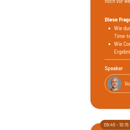
noch vor we
Diese Frag
Wie dur
Time-to
Wie Con
Ergebni
Speaker
Vo
09:45 - 10:15