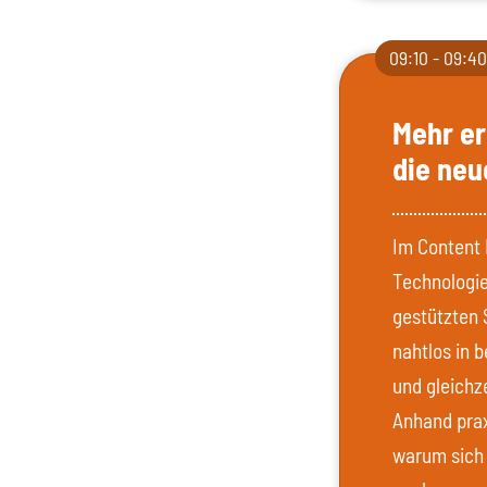
09:10 - 09:4
Mehr er
die neu
Im Content 
Technologie
gestützten 
nahtlos in 
und gleichze
Anhand prax
warum sich 