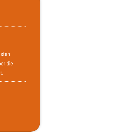
gsten
ber die
t.