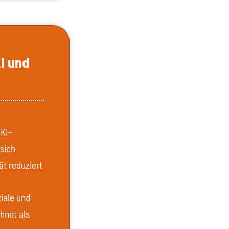
I und
 KI-
 sich
ät reduziert
iale und
hnet als