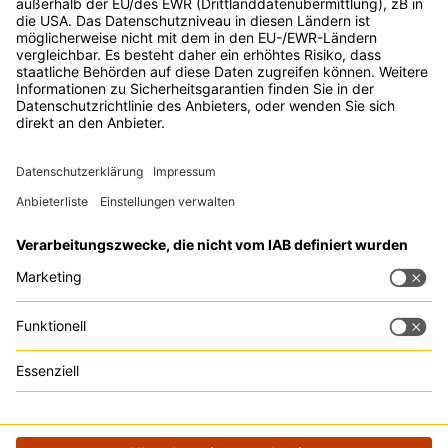
Tipp:
Trackboxx
ist die perfekte
Google Analytics Alternative
Kontakt
Rechtliches
Zu den
Events
Live Chat
Impressum
Digital Bash by
Datenschutz
OnlineMarketing.de
GmbH
Ludwig-Erhard-
Straße 14
20459 Hamburg
Deutschland
info@digitalbash.de
040 - 22 85 34 092