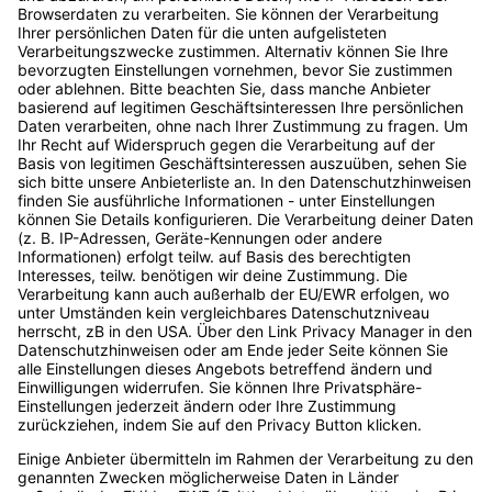
Folgende Unternehmen sind mit dabei:
Startseite
Digital Bash ist …
Kommende Events
… die größte Event-Reihe der
Vergangene Events
Digitalbranche (bezogen auf
Unsere Speaker
die Anzahl der jährlichen
Events) mit
Speaker werden
Expert:innenwissen, das dich
Als Unternehmen
und dein Unternehmen nach
dabei sein
vorne bringt. Die Event-Reihe
ist für Entscheider:innen im
Account erstellen
Digitalraum ebenso geeignet
Podcast
wie für alle, die es werden
wollen. Made by
OnlineMarketing.de GmbH