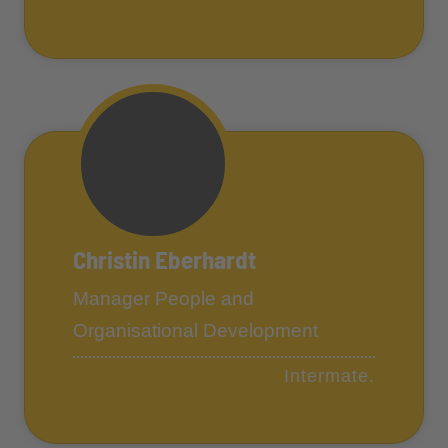
Christin Eberhardt
Manager People and
Organisational Development
Intermate.