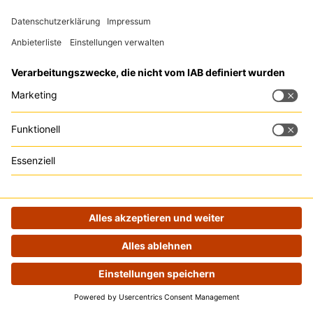
Kommende Events
… die größte Event-Reihe der
Vergangene Events
Digitalbranche (bezogen auf
Unsere Speaker
die Anzahl der jährlichen
Events) mit
Speaker werden
Expert:innenwissen, das dich
Als Unternehmen
und dein Unternehmen nach
dabei sein
vorne bringt. Die Event-Reihe
ist für Entscheider:innen im
Account erstellen
Digitalraum ebenso geeignet
Podcast
wie für alle, die es werden
wollen. Made by
OnlineMarketing.de GmbH
Tipp:
Trackboxx
ist die perfekte
Google Analytics Alternative
Kontakt
Rechtliches
Zu den
Events