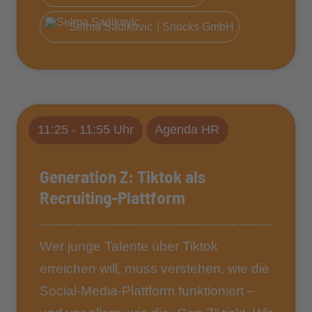
Selma Sadikovic
| Snocks GmbH
11:25 - 11:55 Uhr
Agenda HR
Generation Z: Tiktok als
Recruiting-Plattform
Wer junge Talente über Tiktok
erreichen will, muss verstehen, wie die
Social-Media-Plattform funktioniert –