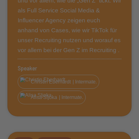
und vor allem, wie die „Gen Z“ tickt. Wir
als Full Service Social Media &
Influencer Agency zeigen euch
anhand von Cases, wie wir TikTok für
unser Recruiting nutzen und worauf es
vor allem bei der Gen Z im Recruiting .
Speaker
Christin Eberhardt
| Intermate.
Alisa Sljoka
| Intermate.