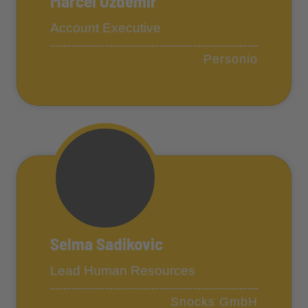
Marcel Özdemir
Account Executive
Personio
Selma Sadikovic
Lead Human Resources
Snocks GmbH