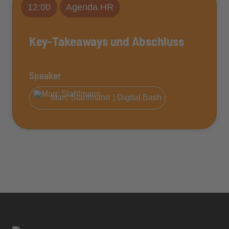
12:00
Agenda HR
Key-Takeaways und Abschluss
Speaker
Marc Stahlmann
| Digital Bash