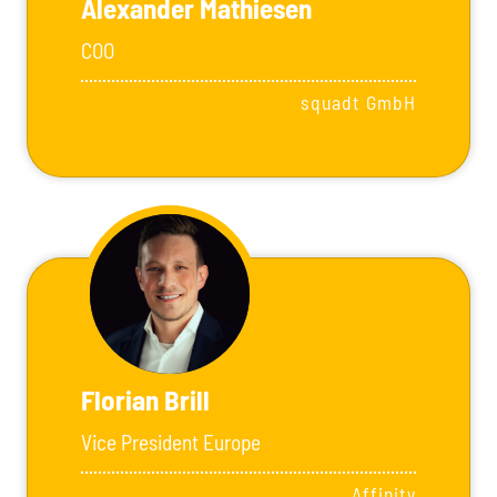
Alexander Mathiesen
COO
squadt GmbH
Florian Brill
Vice President Europe
Affinity