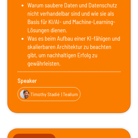
Warum saubere Daten und Datenschutz
nicht verhandelbar sind und wie sie als
Basis für KI/AI- und Machine-Learning-
Lösungen dienen.
Was es beim Aufbau einer KI-fähigen und
skalierbaren Architektur zu beachten
gibt, um nachhaltigen Erfolg zu
gewährleisten.
Speaker
Timothy Stadié
| Tealium