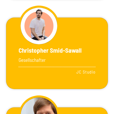
Christopher Smid-Sawall
Gesellschafter
JC Studio