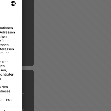
alte
 mit KI deine
beitswelt von
und gestalte
esem
amm: Es dreht
en
kann. Hierbei