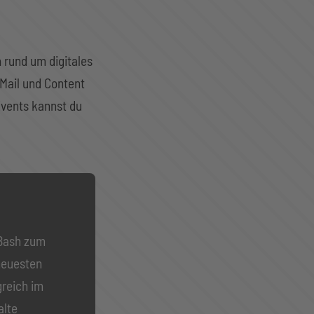
 rund um digitales
Mail und Content
Events kannst du
 Bash zum
neuesten
greich im
alte