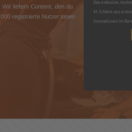
Das exklusive, koste
Wir liefern Content, den du
KI: Erfahre aus erst
000 registrierte Nutzer:innen
Innovationen im Ber
integriert werden kö
wertvolle Tipps, um m
revolutionieren und 
zu gestalten. Sei dab
Jetzt anmelden zu d