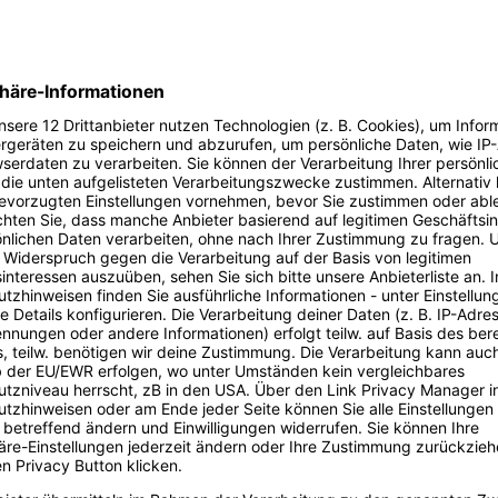
Unternehmen integriert werden können. Erh
praxisnahe Einblicke und wertvolle Tipps, um
tägliche Arbeit zu revolutionieren und die Ar
morgen schon heute zu gestalten. Sei dabei 
die Zukunft aktiv mit! Jetzt anmelden zu di
spannenden Event.
Event ansehen
Digital Bash - B2B
Beim Digital Bash – B2B ist der Name Progr
sich alles um Geschäftsbeziehungen zwisch
Unternehmen und wie man diese optimieren 