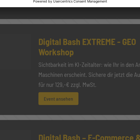
Digital Bash EXTREME - GEO
Workshop
Sichtbarkeit im KI-Zeitalter: wie Ihr in den 
Maschinen erscheint. Sichere dir jetzt die A
für nur 129,-€ zzgl. MwSt.
Event ansehen
Digital Bash – E-Commerce &