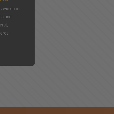
, wie du mit
ps und
erst,
merce-