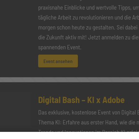
praxisnahe Einblicke und wertvolle Tipps, um
tägliche Arbeit zu revolutionieren und die Ar
morgen schon heute zu gestalten. Sei dabei 
die Zukunft aktiv mit! Jetzt anmelden zu di
spannenden Event.
Event ansehen
Digital Bash – KI x Adobe
Das exklusive, kostenlose Event von Digital
Thema KI: Erfahre aus erster Hand, wie die 
Trends und Innovationen im Bereich KI erfol