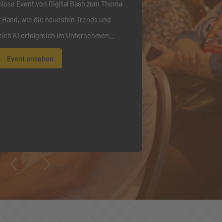
nlose Event von Digital Bash zum Thema
er Hand, wie die neuesten Trends und
eich KI erfolgreich im Unternehmen
nnen. Erhalte praxisnahe Einblicke und
Event ansehen
it KI deine tägliche Arbeit zu
die Arbeitswelt von morgen schon heute
ei und gestalte die Zukunft aktiv mit!
iesem spannenden Event.
Previous
Next