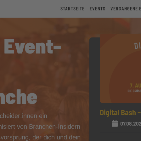
STARTSEITE
EVENTS
VERGANGENE 
 Event-
anche
Digital Bash –
scheider:innen ein
07.08.20
siert von Branchen-Insidern
svorsprung, der dich und dein