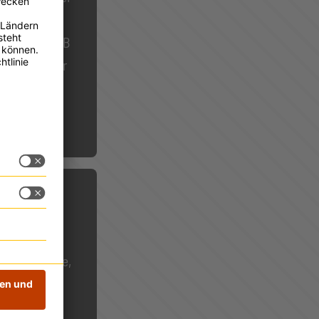
mer Journey
t B2C ist B2B
nlaufpunkt für
ni
für Recherche,