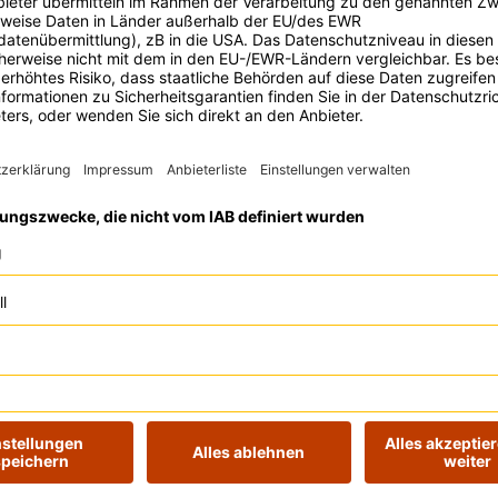
stehen Themen wie Personalisierung, Custo
und Targeting auf der Agenda. Zusammen mi
ein Urgestein des Digital Bash und gilt als A
Business-Fragen.
Event ansehen
Digital Bash EXTREME – Gemi
Workshop
Google Gemini im Marketing: Dein KI-Boost 
Content und Kampagnen
Event ansehen