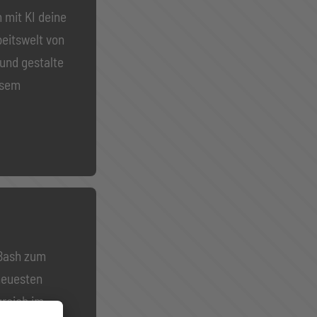
 mit KI deine
beitswelt von
und gestalte
esem
 Bash zum
neuesten
greich im