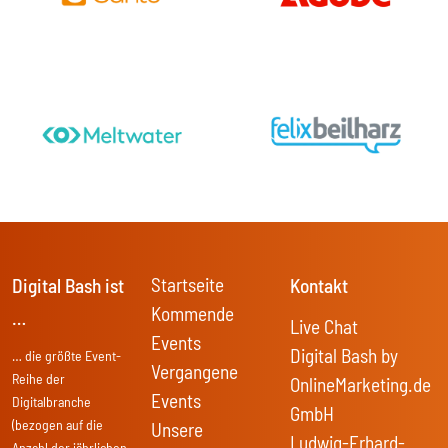
Startseite
Digital Bash ist
Kontakt
Kommende
…
Live Chat
Events
Digital Bash by
… die größte Event-
Vergangene
Reihe der
OnlineMarketing.de
Events
Digitalbranche
GmbH
(bezogen auf die
Unsere
Ludwig-Erhard-
Anzahl der jährlichen