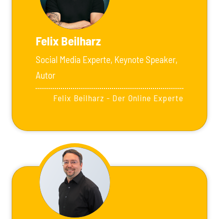
Felix Beilharz
Social Media Experte, Keynote Speaker,
Autor
Felix Beilharz - Der Online Experte