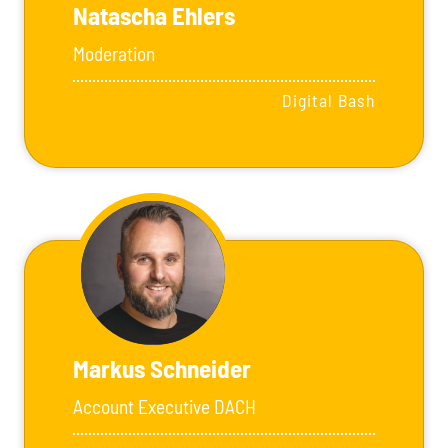
Natascha Ehlers
Moderation
Digital Bash
Markus Schneider
Account Executive DACH