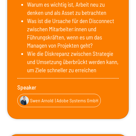
Warum es wichtig ist, Arbeit neu zu
denken und als Asset zu betrachten
Was ist die Ursache für den Disconnect
zwischen Mitarbeiter:innen und
Führungskräften, wenn es um das
Managen von Projekten geht?
Wie die Diskrepanz zwischen Strategie
und Umsetzung überbrückt werden kann,
um Ziele schneller zu erreichen
Speaker
Swen Arnold
| Adobe Systems GmbH