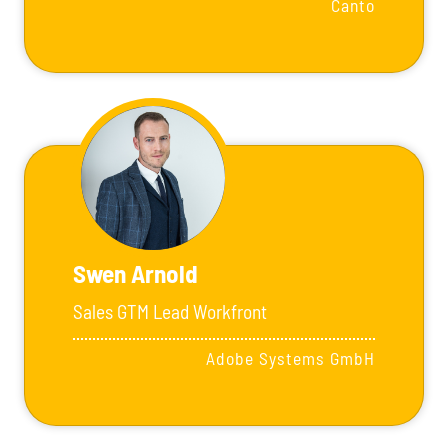
Canto
Swen Arnold
Sales GTM Lead Workfront
Adobe Systems GmbH