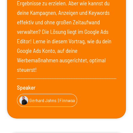
Ergebnisse zu erzielen. Aber wie kannst du
deine Kampagnen, Anzeigen und Keywords
effektiv und ohne großen Zeitaufwand
verwalten? Die Lösung liegt im Google Ads
Editor! Lerne in diesem Vortrag, wie du dein
Google Ads Konto, auf deine
Werbemaßnahmen ausgerichtet, optimal
steuerst!
Speaker
Gerhard Jahns
| Finnwaa