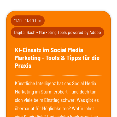
11:10 - 11:40 Uhr
Digital Bash - Marketing Tools powered by Adobe
KI-Einsatz im Social Media
Marketing - Tools & Tipps für die
Praxis
Künstliche Intelligenz hat das Social Media
Marketing im Sturm erobert - und doch tun
sich viele beim Einstieg schwer. Was gibt es
überhaupt für Möglichkeiten? Wofür lohnt
sich KI wirklich? Und welche konkreten Use