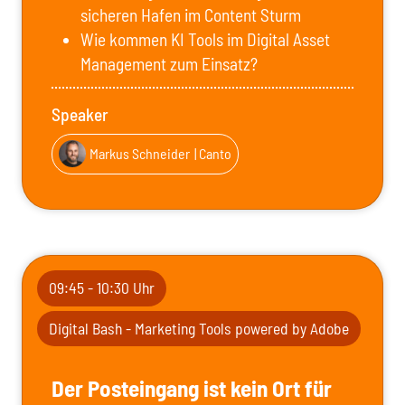
sicheren Hafen im Content Sturm
Wie kommen KI Tools im Digital Asset
Management zum Einsatz?
Speaker
Markus Schneider
| Canto
09:45 - 10:30 Uhr
Digital Bash - Marketing Tools powered by Adobe
Der Posteingang ist kein Ort für