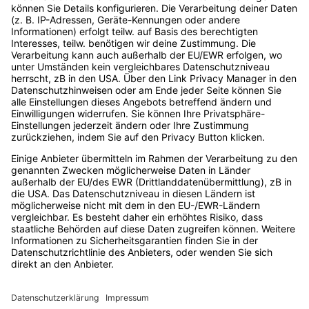
Events
Digital Bash by
… die größte Event-
Vergangene
Reihe der
OnlineMarketing.de
Events
Digitalbranche
GmbH
(bezogen auf die
Unsere
Ludwig-Erhard-
Anzahl der jährlichen
Speaker
Straße 14
Events) mit
Speaker
Expert:innenwissen,
20459 Hamburg
werden
das dich und dein
Deutschland
Unternehmen nach
Als
info@digitalbash.de
vorne bringt. Die
Unternehmen
040 - 22 85 34 092
Event-Reihe ist für
dabei sein
Entscheider:innen
Account
im Digitalraum
ebenso geeignet wie
erstellen
für alle, die es
Podcast
werden wollen.
Made by
OnlineMarketing.de
GmbH