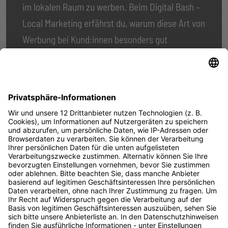
im lokalen Raum zu werben. Beim Digital Bash –
Local Marketing erfährst du, warum diese Art von
Werbung bei Kund:innen besonders gut
ankommt, wie du Local Customern angezeigt
wirst und warum global nicht immer die beste
Devise sein muss.
Event ansehen
Startseite
Digital Bash ist
Kontakt
Kommende
…
Live Chat