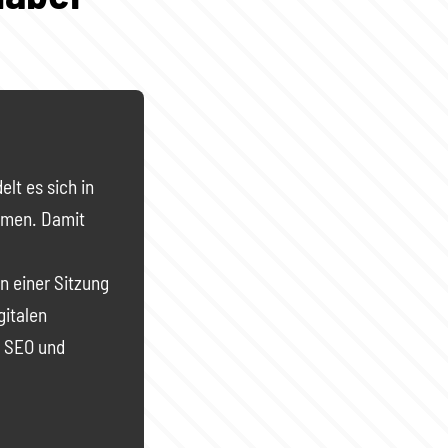
elt es sich in
hemen. Damit
n einer Sitzung
gitalen
 SEO und