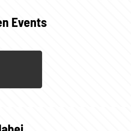
en Events
dabei