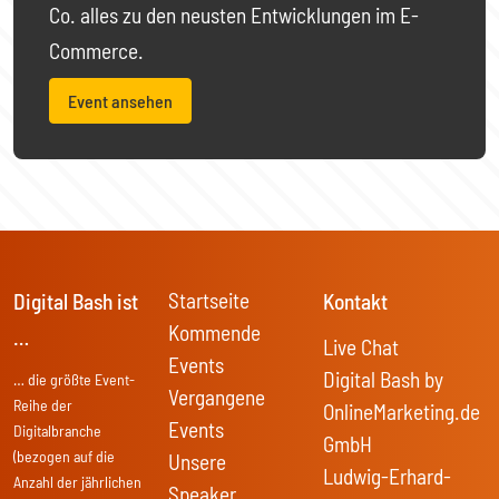
Co. alles zu den neusten Entwicklungen im E-
Commerce.
Event ansehen
Startseite
Digital Bash ist
Kontakt
Kommende
…
Live Chat
Events
Digital Bash by
… die größte Event-
Vergangene
Reihe der
OnlineMarketing.de
Events
Digitalbranche
GmbH
(bezogen auf die
Unsere
Ludwig-Erhard-
Anzahl der jährlichen
Speaker