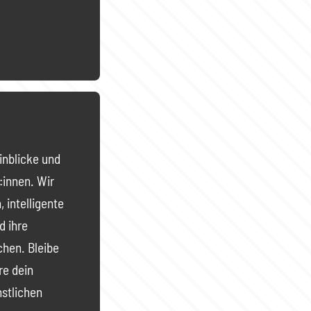
Einblicke und
:innen. Wir
 intelligente
d ihre
hen. Bleibe
re dein
nstlichen