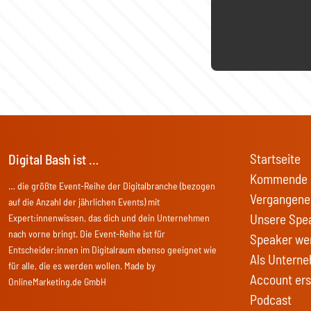
Startseite
Digital Bash ist …
Kommende 
… die größte Event-Reihe der Digitalbranche (bezogen
Vergangene
auf die Anzahl der jährlichen Events) mit
Unsere Spe
Expert:innenwissen, das dich und dein Unternehmen
nach vorne bringt. Die Event-Reihe ist für
Speaker we
Entscheider:innen im Digitalraum ebenso geeignet wie
Als Unterne
für alle, die es werden wollen. Made by
Account ers
OnlineMarketing.de GmbH
Podcast