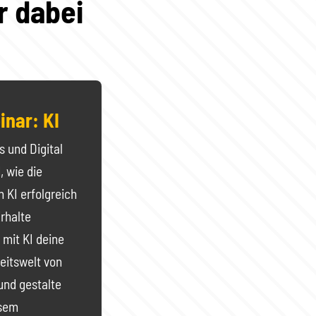
r dabei
inar: KI
s und Digital
 wie die
 KI erfolgreich
rhalte
 mit KI deine
beitswelt von
und gestalte
esem