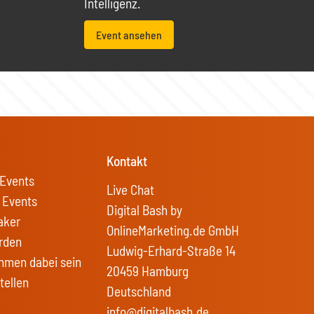
Intelligenz.
Event ansehen
Kontakt
Events
Live Chat
 Events
Digital Bash by
aker
OnlineMarketing.de GmbH
rden
Ludwig-Erhard-Straße 14
hmen dabei sein
20459 Hamburg
tellen
Deutschland
info@digitalbash.de