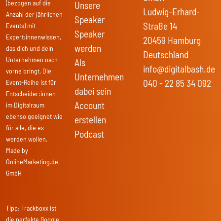
(bezogen auf die
Unsere
Ludwig-Erhard-
Anzahl der jährlichen
Speaker
Straße 14
Events) mit
Speaker
Expert:innenwissen,
20459 Hamburg
werden
das dich und dein
Deutschland
Unternehmen nach
Als
info@digitalbash.de
vorne bringt. Die
Unternehmen
040 - 22 85 34 092
Event-Reihe ist für
dabei sein
Entscheider:innen
Account
im Digitalraum
ebenso geeignet wie
erstellen
für alle, die es
Podcast
werden wollen.
Made by
OnlineMarketing.de
GmbH
Tipp:
Trackboxx
ist
die perfekte Google