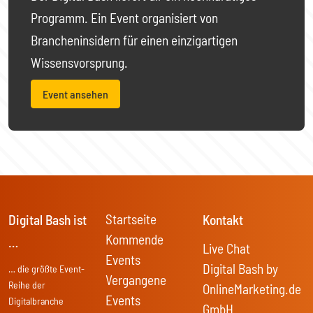
Programm. Ein Event organisiert von
Brancheninsidern für einen einzigartigen
Wissensvorsprung.
Event ansehen
Startseite
Digital Bash ist
Kontakt
Kommende
…
Live Chat
Events
Digital Bash by
… die größte Event-
Vergangene
Reihe der
OnlineMarketing.de
Events
Digitalbranche
GmbH