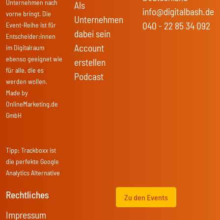
Unternehmen nach
Als
info@digitalbash.de
vorne bringt. Die
Unternehmen
040 - 22 85 34 092
Event-Reihe ist für
dabei sein
Entscheider:innen
Account
im Digitalraum
ebenso geeignet wie
erstellen
für alle, die es
Podcast
werden wollen.
Made by
OnlineMarketing.de
GmbH
Tipp:
Trackboxx
ist
die perfekte Google
Analytics Alternative
Rechtliches
Zu den Events
Impressum