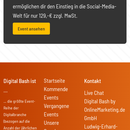
ermöglichen dir den Einstieg in die Social-Media-
Welt für nur 129,-€ zzgl. MwSt.
Event ansehen
Startseite
Digital Bash ist
Kontakt
Kommende
…
Live Chat
Events
Digital Bash by
… die größte Event-
Vergangene
Reihe der
OnlineMarketing.de
Events
Digitalbranche
GmbH
(bezogen auf die
Unsere
Ludwig-Erhard-
Anzahl der jährlichen