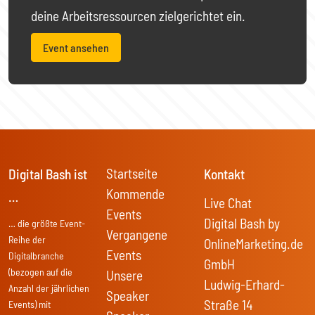
deine Arbeitsressourcen zielgerichtet ein.
Event ansehen
Startseite
Digital Bash ist
Kontakt
Kommende
…
Live Chat
Events
Digital Bash by
… die größte Event-
Vergangene
Reihe der
OnlineMarketing.de
Events
Digitalbranche
GmbH
(bezogen auf die
Unsere
Ludwig-Erhard-
Anzahl der jährlichen
Speaker
Straße 14
Events) mit