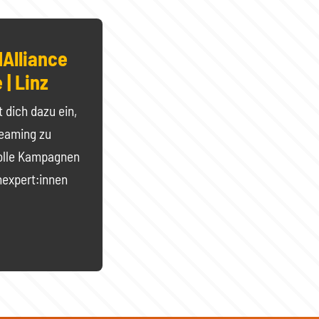
dAlliance
 | Linz
t dich dazu ein,
reaming zu
volle Kampagnen
nexpert:innen