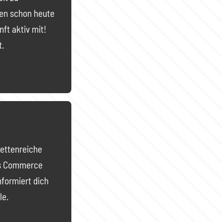
gen schon heute
nft aktiv mit!
t.
cettenreiche
as Commerce
formiert dich
le.