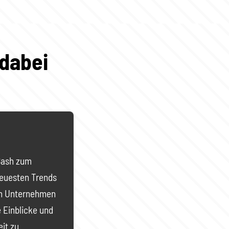
 dabei
 Bash zum
neuesten Trends
 im Unternehmen
 Einblicke und
eit zu