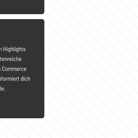
 Highlights
ttenreiche
as Commerce
formiert dich
le.