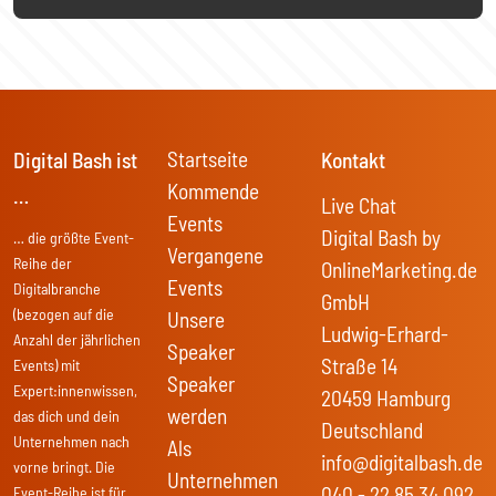
Startseite
Digital Bash ist
Kontakt
Kommende
…
Live Chat
Events
Digital Bash by
… die größte Event-
Vergangene
Reihe der
OnlineMarketing.de
Events
Digitalbranche
GmbH
(bezogen auf die
Unsere
Ludwig-Erhard-
Anzahl der jährlichen
Speaker
Straße 14
Events) mit
Speaker
Expert:innenwissen,
20459 Hamburg
werden
das dich und dein
Deutschland
Unternehmen nach
Als
info@digitalbash.de
vorne bringt. Die
Unternehmen
040 - 22 85 34 092
Event-Reihe ist für