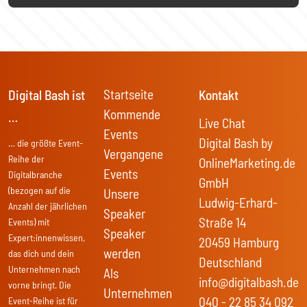
Startseite
Digital Bash ist
Kontakt
Kommende
…
Live Chat
Events
Digital Bash by
… die größte Event-
Vergangene
Reihe der
OnlineMarketing.de
Events
Digitalbranche
GmbH
(bezogen auf die
Unsere
Ludwig-Erhard-
Anzahl der jährlichen
Speaker
Straße 14
Events) mit
Speaker
Expert:innenwissen,
20459 Hamburg
werden
das dich und dein
Deutschland
Unternehmen nach
Als
info@digitalbash.de
vorne bringt. Die
Unternehmen
040 - 22 85 34 092
Event-Reihe ist für