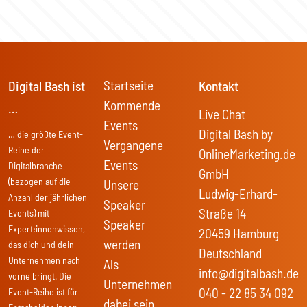
Startseite
Digital Bash ist
Kontakt
Kommende
…
Live Chat
Events
Digital Bash by
… die größte Event-
Vergangene
Reihe der
OnlineMarketing.de
Events
Digitalbranche
GmbH
(bezogen auf die
Unsere
Ludwig-Erhard-
Anzahl der jährlichen
Speaker
Straße 14
Events) mit
Speaker
Expert:innenwissen,
20459 Hamburg
werden
das dich und dein
Deutschland
Unternehmen nach
Als
info@digitalbash.de
vorne bringt. Die
Unternehmen
040 - 22 85 34 092
Event-Reihe ist für
dabei sein