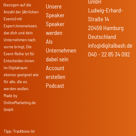
GmbH
(bezogen auf die
Unsere
Ludwig-Erhard-
Anzahl der jährlichen
Speaker
Straße 14
Events) mit
Speaker
Expert:innenwissen,
20459 Hamburg
werden
das dich und dein
Deutschland
Unternehmen nach
Als
info@digitalbash.de
vorne bringt. Die
Unternehmen
040 - 22 85 34 092
Event-Reihe ist für
dabei sein
Entscheider:innen
Account
im Digitalraum
ebenso geeignet wie
erstellen
für alle, die es
Podcast
werden wollen.
Made by
OnlineMarketing.de
GmbH
Tipp:
Trackboxx
ist