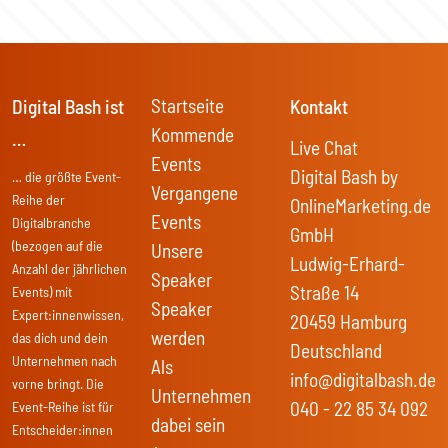
Startseite
Digital Bash ist
Kontakt
Kommende
…
Live Chat
Events
Digital Bash by
… die größte Event-
Vergangene
Reihe der
OnlineMarketing.de
Events
Digitalbranche
GmbH
(bezogen auf die
Unsere
Ludwig-Erhard-
Anzahl der jährlichen
Speaker
Straße 14
Events) mit
Speaker
Expert:innenwissen,
20459 Hamburg
werden
das dich und dein
Deutschland
Unternehmen nach
Als
info@digitalbash.de
vorne bringt. Die
Unternehmen
040 - 22 85 34 092
Event-Reihe ist für
dabei sein
Entscheider:innen