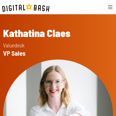
Kathatina Claes
Valuedesk
VP Sales