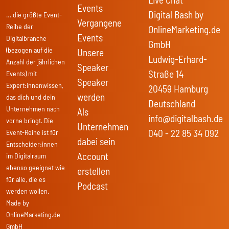
Events
Digital Bash by
… die größte Event-
Vergangene
Reihe der
OnlineMarketing.de
Events
Digitalbranche
GmbH
(bezogen auf die
Unsere
Ludwig-Erhard-
Anzahl der jährlichen
Speaker
Straße 14
Events) mit
Speaker
Expert:innenwissen,
20459 Hamburg
werden
das dich und dein
Deutschland
Unternehmen nach
Als
info@digitalbash.de
vorne bringt. Die
Unternehmen
040 - 22 85 34 092
Event-Reihe ist für
dabei sein
Entscheider:innen
Account
im Digitalraum
ebenso geeignet wie
erstellen
für alle, die es
Podcast
werden wollen.
Made by
OnlineMarketing.de
GmbH