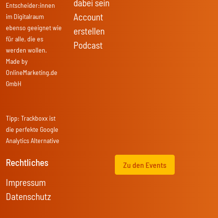
dabei sein
Entscheider:innen
Account
im Digitalraum
ebenso geeignet wie
erstellen
für alle, die es
Podcast
werden wollen.
Made by
OnlineMarketing.de
GmbH
Tipp:
Trackboxx
ist
die perfekte Google
Analytics Alternative
Rechtliches
Zu den Events
Impressum
Datenschutz