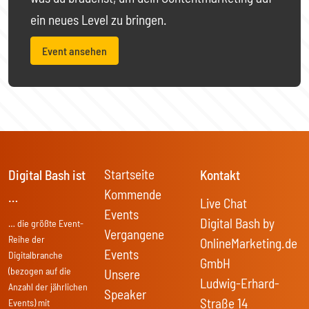
ein neues Level zu bringen.
Event ansehen
Startseite
Digital Bash ist
Kontakt
Kommende
…
Live Chat
Events
Digital Bash by
… die größte Event-
Vergangene
Reihe der
OnlineMarketing.de
Events
Digitalbranche
GmbH
(bezogen auf die
Unsere
Ludwig-Erhard-
Anzahl der jährlichen
Speaker
Straße 14
Events) mit