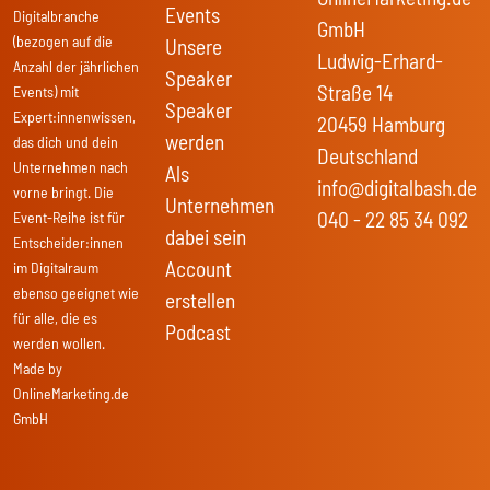
Events
Digitalbranche
GmbH
(bezogen auf die
Unsere
Ludwig-Erhard-
Anzahl der jährlichen
Speaker
Straße 14
Events) mit
Speaker
Expert:innenwissen,
20459 Hamburg
werden
das dich und dein
Deutschland
Unternehmen nach
Als
info@digitalbash.de
vorne bringt. Die
Unternehmen
040 - 22 85 34 092
Event-Reihe ist für
dabei sein
Entscheider:innen
Account
im Digitalraum
ebenso geeignet wie
erstellen
für alle, die es
Podcast
werden wollen.
Made by
OnlineMarketing.de
GmbH