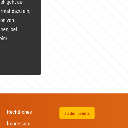
ash geht auf
ormat dazu ein,
ion von
nnen, bei
beim
Rechtliches
Zu den Events
Impressum