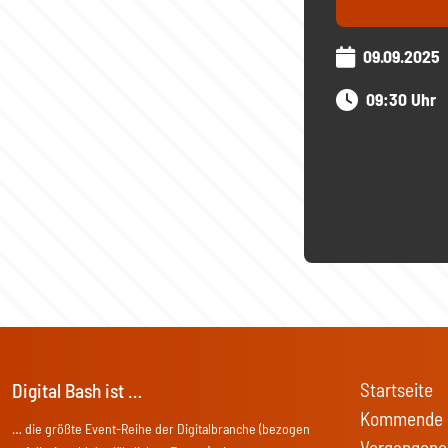
09.09.2025
09:30 Uhr
Startseite
Digital Bash ist …
Kommende 
… die größte Event-Reihe der Digitalbranche (bezogen
Vergangene