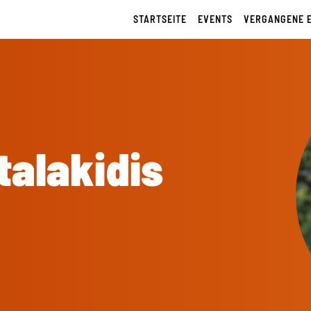
STARTSEITE
EVENTS
VERGANGENE 
talakidis