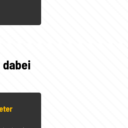
 dabei
eter