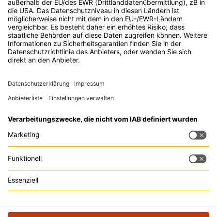
Tipp:
Trackboxx
ist die
perfekte Google Analytics
Alternative
Kontakt
Rechtliches
Zu den
Events
Live Chat
Impressum
Digital Bash by
Datenschutz
OnlineMarketing.de
GmbH
Ludwig-Erhard-
Straße 14
20459 Hamburg
Deutschland
info@digitalbash.de
040 - 22 85 34 092