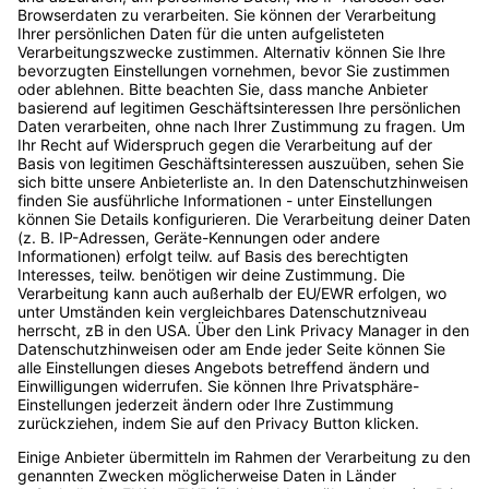
Digital Bash ist …
Startseite
Kommende Events
… die größte Event-Reihe der
Vergangene Events
Digitalbranche (bezogen auf
Unsere Speaker
die Anzahl der jährlichen
Speaker werden
Events) mit
Als Unternehmen dabei
Expert:innenwissen, das dich
sein
und dein Unternehmen nach
vorne bringt. Die Event-Reihe
Account erstellen
ist für Entscheider:innen im
Podcast
Digitalraum ebenso geeignet
wie für alle, die es werden
wollen. Made by
OnlineMarketing.de GmbH