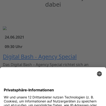
dabei
24.06.2021
09:30 Uhr
Digital Bash - Agency Special
Das Digital Bash – Agency Special richtet sich an
Agenturen. Die Teilnahme ist somit nur für
Agenturinhaber, Freelancer und Mitarbeiter von
Agenturen möglich. Anmeldungen, die wir nicht diesen
Kategorien zuordnen können werden im Nachhinein
storniert.
Event ansehen