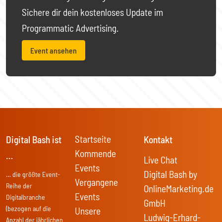
Sichere dir dein kostenloses Update im
Programmatic Advertising.
Event ansehen
Startseite
Digital Bash ist
Kontakt
Kommende
…
Live Chat
Events
Digital Bash by
… die größte Event-
Vergangene
Reihe der
OnlineMarketing.de
Events
Digitalbranche
GmbH
(bezogen auf die
Unsere
Ludwig-Erhard-
Anzahl der jährlichen