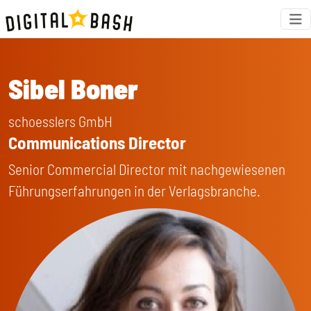
Sibel Boner
schoesslers GmbH
Communications Director
Senior Commercial Director mit nachgewiesenen
Führungserfahrungen in der Verlagsbranche.