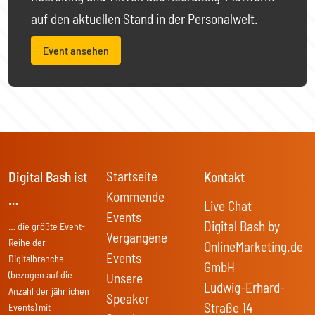
auf den aktuellen Stand in der Personalwelt.
Event ansehen
Startseite
Digital Bash ist
Kontakt
Kommende
…
Live Chat
Events
Digital Bash by
… die größte Event-
Vergangene
Reihe der
OnlineMarketing.de
Events
Digitalbranche
GmbH
(bezogen auf die
Unsere
Ludwig-Erhard-
Anzahl der jährlichen
Speaker
Straße 14
Events) mit