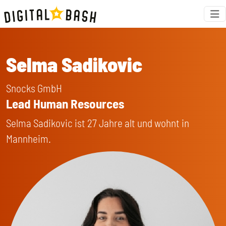
Selma Sadikovic
Snocks GmbH
Lead Human Resources
Selma Sadikovic ist 27 Jahre alt und wohnt in
Mannheim.