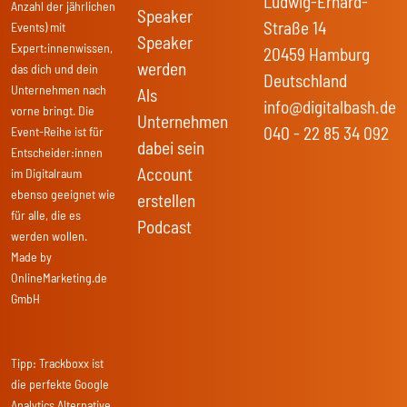
Ludwig-Erhard-
Anzahl der jährlichen
Speaker
Straße 14
Events) mit
Speaker
Expert:innenwissen,
20459 Hamburg
werden
das dich und dein
Deutschland
Unternehmen nach
Als
info@digitalbash.de
vorne bringt. Die
Unternehmen
040 - 22 85 34 092
Event-Reihe ist für
dabei sein
Entscheider:innen
Account
im Digitalraum
ebenso geeignet wie
erstellen
für alle, die es
Podcast
werden wollen.
Made by
OnlineMarketing.de
GmbH
Tipp:
Trackboxx
ist
die perfekte Google
Analytics Alternative