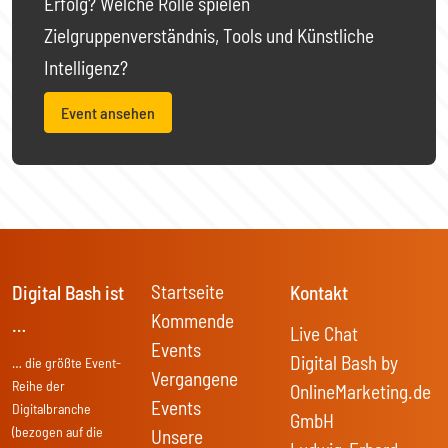
Erfolg? Welche Rolle spielen
Zielgruppenverständnis, Tools und Künstliche
Intelligenz?
Event ansehen
Startseite
Digital Bash ist
Kontakt
Kommende
…
Live Chat
Events
Digital Bash by
… die größte Event-
Vergangene
Reihe der
OnlineMarketing.de
Events
Digitalbranche
GmbH
(bezogen auf die
Unsere