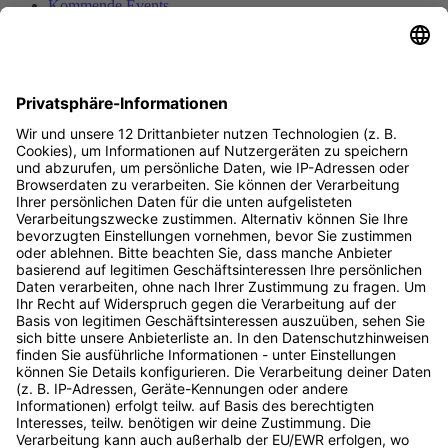
Kommende Events
Vergangene Events
Unsere Speaker
Speaker werden
Als Unternehmen dabei sein
Account erstellen
Podcast
Kontakt
Live Chat
Digital Bash by OnlineMarketing.de GmbH
Ludwig-Erhard-Straße 14
20459 Hamburg
Deutschland
info@digitalbash.de
040 - 22 85 34 092
Rechtliches
Impressum
Datenschutz
Zu den Events