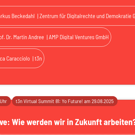
rkus Beckedahl
| Zentrum für Digitalrechte und Demokratie
of. Dr. Martin Andree
| AMP Digital Ventures GmbH
ca Caracciolo
| t3n
 Uhr
t3n Virtual Summit 81: Yo Future! am 29.08.2025
ve: Wie werden wir in Zukunft arbeiten