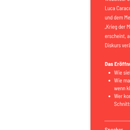
Luca Caracc
und dem Med
„Krieg der 
erscheint, 
Diskurs ver
Das Eröffn
Wie sie
Wie ma
wenn kl
Wer kon
Schnitt
Speaker