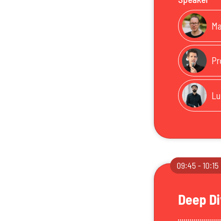
Ma
Pr
Lu
09:45 - 10:15
Deep Di