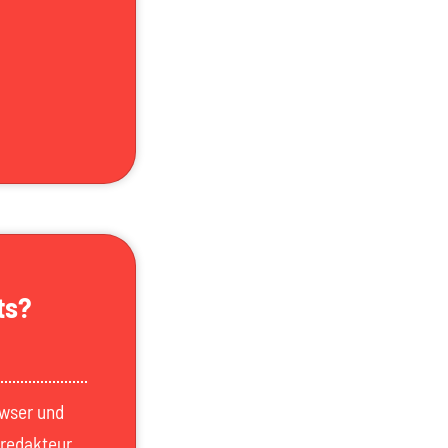
ts?
owser und
fredakteur