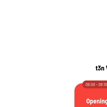
t3n 
09:00 - 09:1
Openin