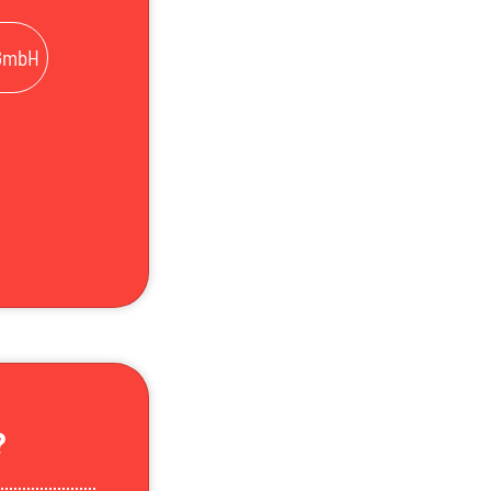
 GmbH
?