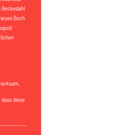
s Beckedahl
 neues Buch
August
tlichen
fmerksam,
, dass diese