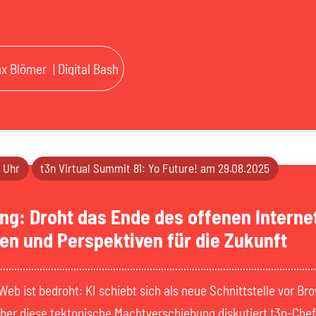
x Blömer
| Digital Bash
0 Uhr
t3n Virtual Summit 81: Yo Future! am 29.08.2025
ng: Droht das Ende des offenen Interne
en und Perspektiven für die Zukunft
Web ist bedroht: KI schiebt sich als neue Schnittstelle vor Br
ber diese tektonische Machtverschiebung diskutiert t3n-Che