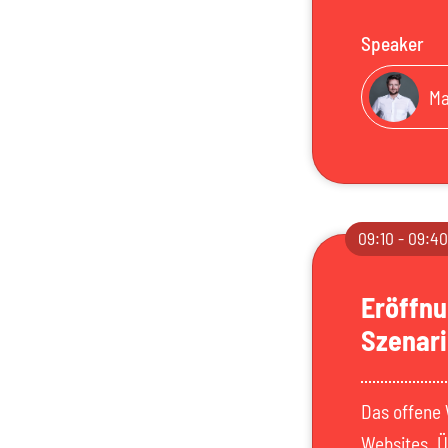
Speaker
Ma
09:10 - 09:4
Eröffnu
Szenari
Das offene 
Websites. Ü