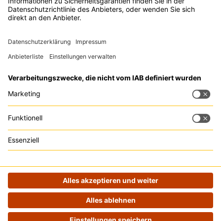
Passwort
Eingeloggt bleiben
Jetzt einloggen
Passwort vergessen?
|
Registrieren
Registrieren
Registriere dich jetzt auf unserer Plattform und nimm an über 80
Events im Jahr kostenlos teil:
Vorname
Nachname
E-Mail-Adresse
Passwort
Passwort wiederholen
Ich stimme den
Nutzungs-
und den
Datenschutzbedingungen
zu.
Send