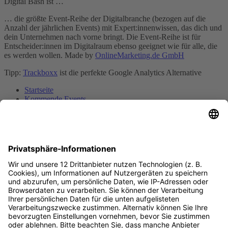
Digital Bash ist …
… die größte Event-Reihe der Digitalbranche (bezogen auf die
Anzahl der jährlichen Events) mit Expert:innenwissen, das dich und
dein Unternehmen nach vorne bringt. Die Event-Reihe ist für
Entscheider:innen im Digitalraum ebenso geeignet wie für alle, die
es werden wollen. Made by
OnlineMarketing.de GmbH
Tipp:
Trackboxx
ist die perfekte Google Analytics Alternative
Startseite
Kommende Events
Vergangene Events
Unsere Speaker
Speaker werden
Als Unternehmen dabei sein
Account erstellen
Podcast
Kontakt
Live Chat
Digital Bash by OnlineMarketing.de GmbH
Ludwig-Erhard-Straße 14
20459 Hamburg
Deutschland