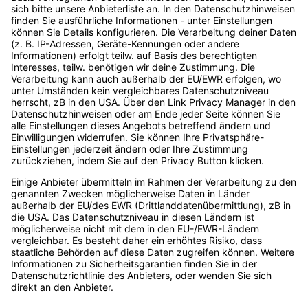
… die größte Event-Reihe der
Vergangene Events
Digitalbranche (bezogen auf
Unsere Speaker
die Anzahl der jährlichen
Speaker werden
Events) mit
Als Unternehmen dabei
Expert:innenwissen, das dich
sein
und dein Unternehmen nach
vorne bringt. Die Event-Reihe
Account erstellen
ist für Entscheider:innen im
Podcast
Digitalraum ebenso geeignet
wie für alle, die es werden
wollen. Made by
OnlineMarketing.de GmbH
Tipp:
Trackboxx
ist die
perfekte Google Analytics
Alternative
Kontakt
Rechtliches
Zu den
Events
Live Chat
Impressum