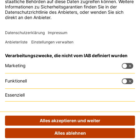
Kontakt
Rechtliches
Zu den
Events
Live Chat
Impressum
Digital Bash by
Datenschutz
OnlineMarketing.de
GmbH
Ludwig-Erhard-
Straße 14
20459 Hamburg
Deutschland
info@digitalbash.de
040 - 22 85 34 092