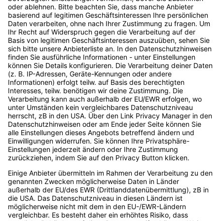
Startseite
Digital Bash ist …
Kommende Events
… die größte Event-Reihe der
Vergangene Events
Digitalbranche (bezogen auf
Unsere Speaker
die Anzahl der jährlichen
Events) mit
Speaker werden
Expert:innenwissen, das dich
Als Unternehmen
und dein Unternehmen nach
dabei sein
vorne bringt. Die Event-Reihe
ist für Entscheider:innen im
Account erstellen
Digitalraum ebenso geeignet
Podcast
wie für alle, die es werden
wollen. Made by
OnlineMarketing.de GmbH
Tipp:
Trackboxx
ist die perfekte
Google Analytics Alternative