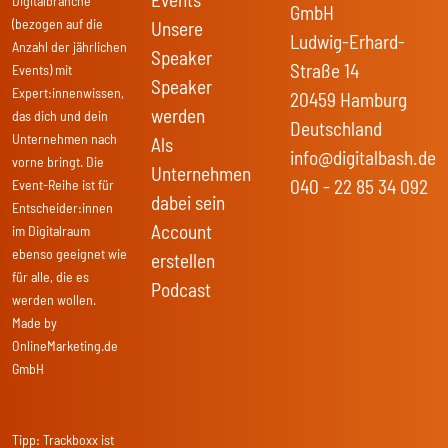
Digitalbranche
GmbH
(bezogen auf die
Unsere
Ludwig-Erhard-
Anzahl der jährlichen
Speaker
Straße 14
Events) mit
Speaker
Expert:innenwissen,
20459 Hamburg
werden
das dich und dein
Deutschland
Unternehmen nach
Als
info@digitalbash.de
vorne bringt. Die
Unternehmen
040 - 22 85 34 092
Event-Reihe ist für
dabei sein
Entscheider:innen
Account
im Digitalraum
ebenso geeignet wie
erstellen
für alle, die es
Podcast
werden wollen.
Made by
OnlineMarketing.de
GmbH
Tipp:
Trackboxx
ist