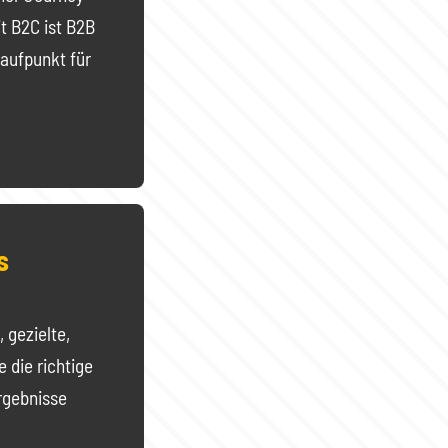
t B2C ist B2B
laufpunkt für
s
 gezielte,
 die richtige
rgebnisse