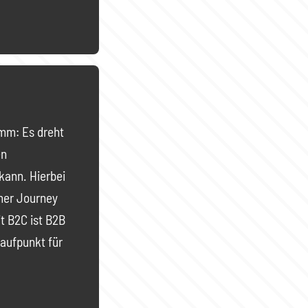
amm: Es dreht
en
kann. Hierbei
mer Journey
t B2C ist B2B
laufpunkt für