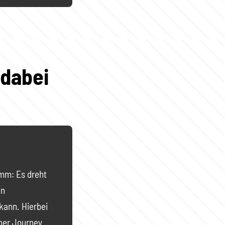
 dabei
amm: Es dreht
en
kann. Hierbei
mer Journey