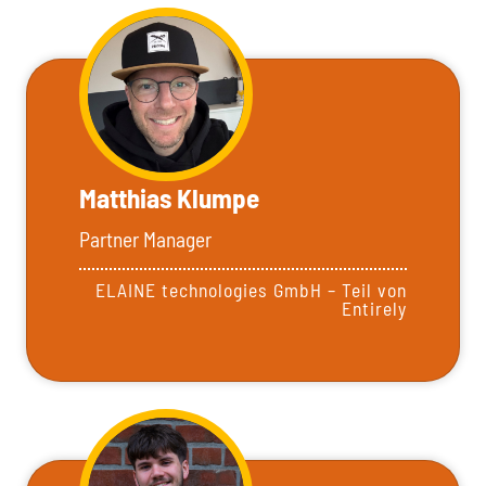
Matthias Klumpe
Partner Manager
ELAINE technologies GmbH – Teil von
Entirely