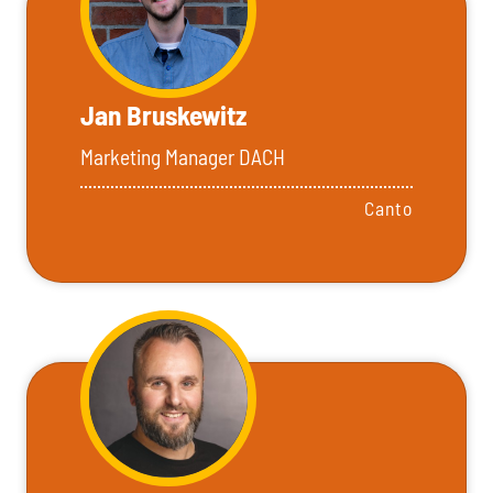
Jan Bruskewitz
Marketing Manager DACH
Canto