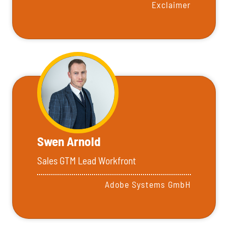
Exclaimer
Swen Arnold
Sales GTM Lead Workfront
Adobe Systems GmbH