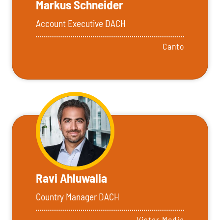
Markus Schneider
Account Executive DACH
Canto
Ravi Ahluwalia
Country Manager DACH
Vistar Media