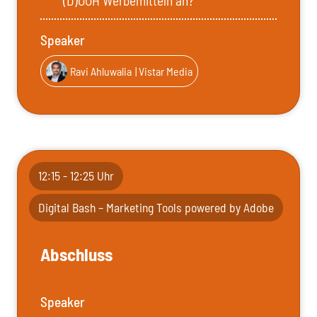
(D)OOH Werbemitteln an?
Speaker
Ravi Ahluwalia
| Vistar Media
12:15 - 12:25 Uhr
Digital Bash – Marketing Tools powered by Adobe
Abschluss
Speaker