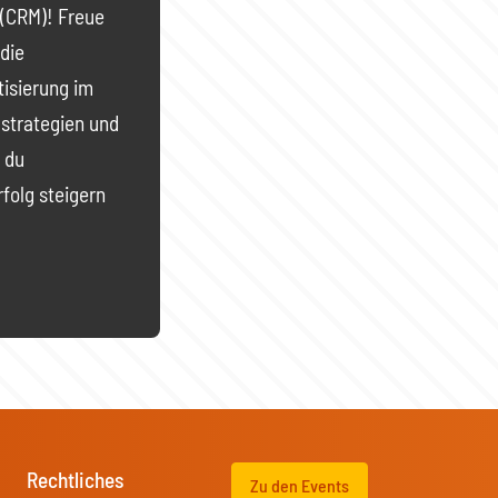
(CRM)! Freue
die
isierung im
gstrategien und
e du
folg steigern
Rechtliches
Zu den Events