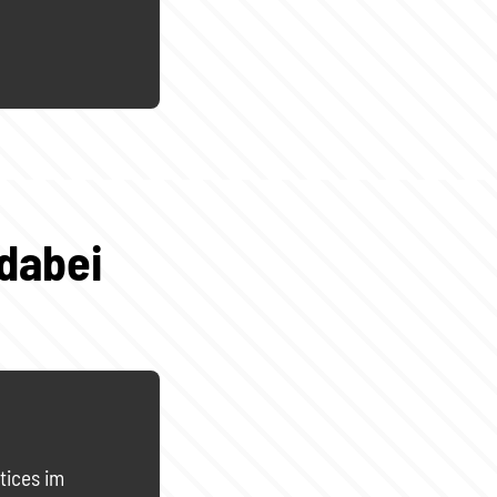
dabei
tices im