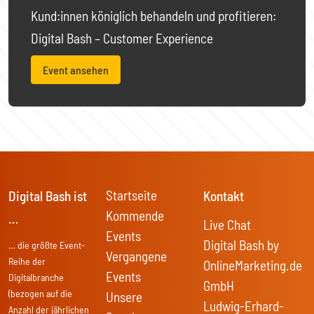
Kund:innen königlich behandeln und profitieren:
Digital Bash – Customer Experience
Event ansehen
Startseite
Digital Bash ist
Kontakt
Kommende
…
Live Chat
Events
Digital Bash by
… die größte Event-
Vergangene
Reihe der
OnlineMarketing.de
Events
Digitalbranche
GmbH
(bezogen auf die
Unsere
Ludwig-Erhard-
Anzahl der jährlichen