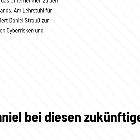
ß das Unternehmen zu den
ands. Am Lehrstuhl für
iert Daniel Strauß zur
len Cyberrisken und
niel bei diesen zukünfti