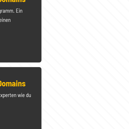
ogramm. Ein
einen
 Domains
xperten wie du