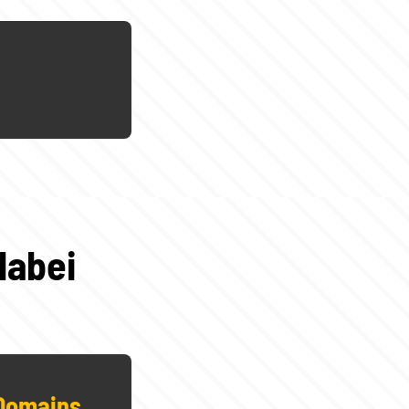
dabei
 Domains