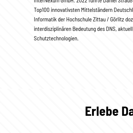
InterNexum GmbH. 2022 führte Daniel Strau
Top100 innovativsten Mittelständern Deutschl
Informatik der Hochschule Zittau / Görlitz doz
interdisziplinären Bedeutung des DNS, aktuel
Schutztechnologien.
Erlebe Da