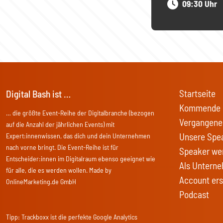
09:30 Uhr
Startseite
Digital Bash ist …
Kommende 
… die größte Event-Reihe der Digitalbranche (bezogen
Vergangene
auf die Anzahl der jährlichen Events) mit
Unsere Spe
Expert:innenwissen, das dich und dein Unternehmen
nach vorne bringt. Die Event-Reihe ist für
Speaker we
Entscheider:innen im Digitalraum ebenso geeignet wie
Als Unterne
für alle, die es werden wollen. Made by
Account ers
OnlineMarketing.de GmbH
Podcast
Tipp:
Trackboxx
ist die perfekte Google Analytics