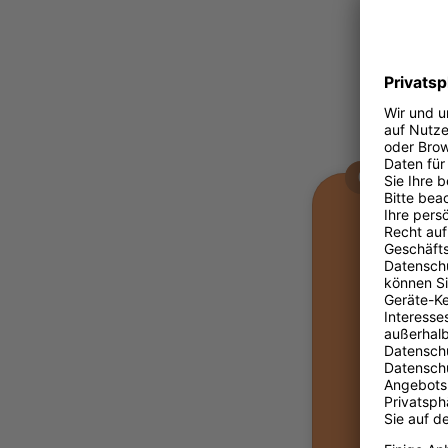
09:30 - 09
Opening
16.02.2
Speaker
Mi