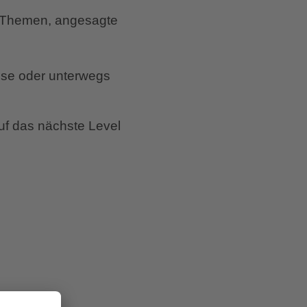
 Themen, angesagte
use oder unterwegs
f das nächste Level