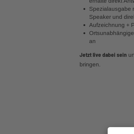
erhalte direkt An
Spezialausgabe 
Speaker und dir
Aufzeichnung + 
Ortsunabhängige 
an
Jetzt live dabei sein
un
bringen.