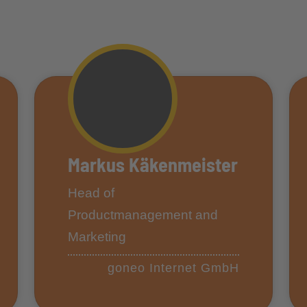
Markus Käkenmeister
Head of
Productmanagement and
Marketing
goneo Internet GmbH