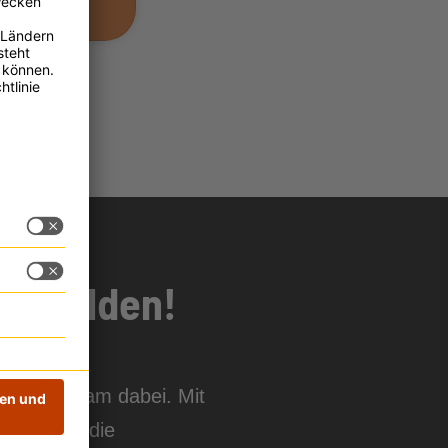
 anmelden!
live im Stream dabei. Mit
 außerdem die