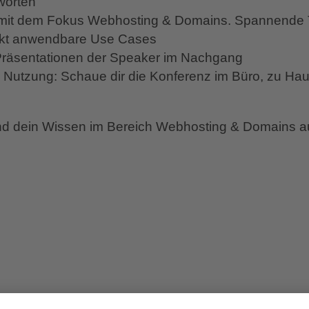
tworten
mit dem Fokus Webhosting & Domains. Spannende
ekt anwendbare Use Cases
Präsentationen der Speaker im Nachgang
Nutzung: Schaue dir die Konferenz im Büro, zu Ha
d dein Wissen im Bereich Webhosting & Domains au