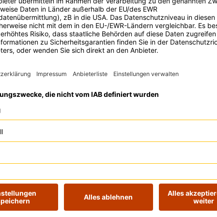
Jetzt zum Event
Bestelle jetzt dein Ticket und sei 
deiner Anmeldung sicherst du dir