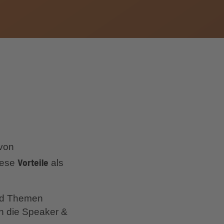
 von
Vorteile
iese
als
und Themen
an die Speaker &