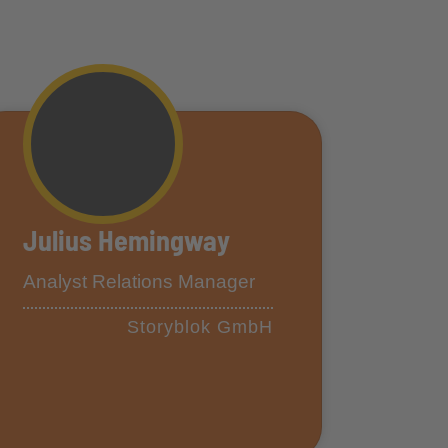
Julius Hemingway
Analyst Relations Manager
Storyblok GmbH