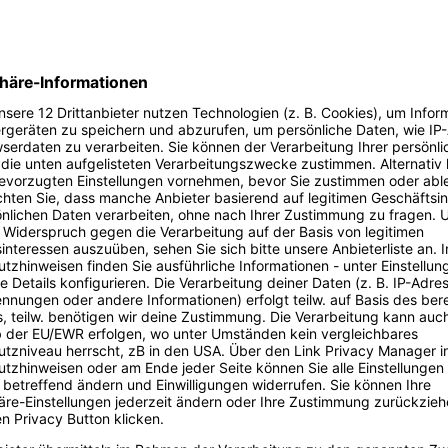
Programm
Digital Bash - Webhosting & Domains
:40 Uhr
Digital Bash - Webhosting & Domains
: Digital Bash - Webhosting & Domains
023
chelle Sobek
| Digital Bash