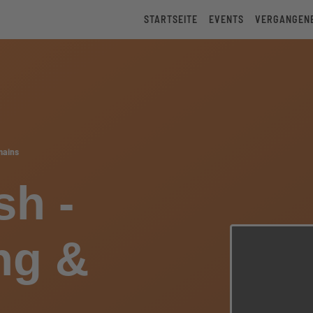
STARTSEITE
EVENTS
VERGANGEN
mains
sh -
ng &