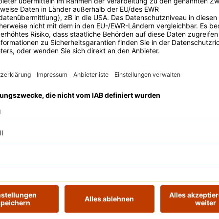
 Digital Bash - E-Mail Marketing sämtliche Insights rund um Mails ab.
 beim Digital Bash – E-Mail Marketing erhältst du die Insights, die di
Einstieg ins lokale Online Marketing, als auch Know-how für die richti
ash - Local Marketing eine der bestehenden Ausgaben und bietet dir ei
 Practices von Recruitment-Expert:innen für Personalabteilungen, die 