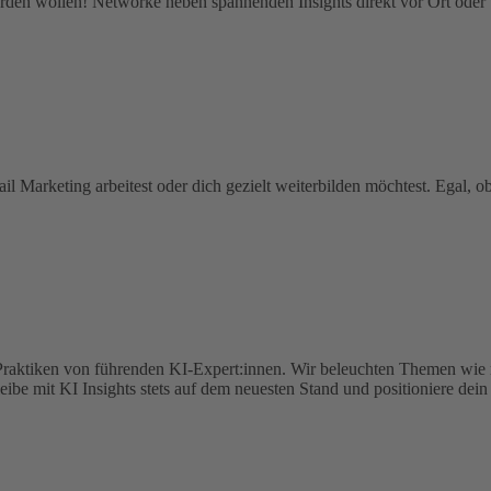
erden wollen! Networke neben spannenden Insights direkt vor Ort oder 
arketing arbeitest oder dich gezielt weiterbilden möchtest. Egal, ob
 Praktiken von führenden KI-Expert:innen. Wir beleuchten Themen wie m
 mit KI Insights stets auf dem neuesten Stand und positioniere dein U