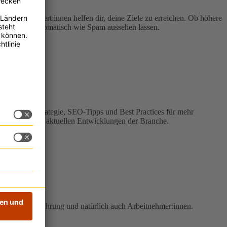
 Unsere Expert:innen helfen dir, deine Ziele zu erreichen. Ob höhere
e Konkurrenz automatisch wie Spam aussehen lassen.
ge Keyword-Strategie, SEO-Tipps und Best Practices für mehr
n Update zu den aktuellen Entwicklungen der Branche.
Unternehmensführung und natürlich auch Arbeitnehmer:innen.