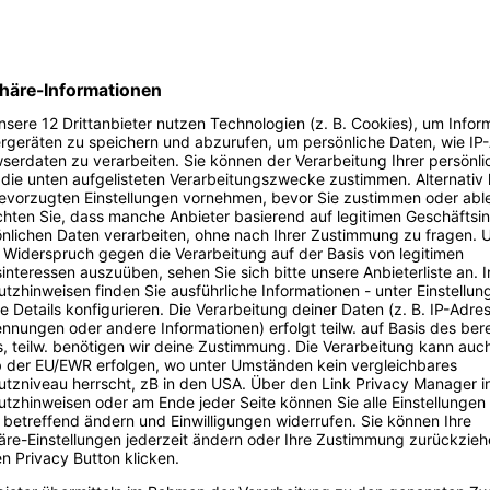
e immer up-to-date mit dem Digital Bash – Social & Influencer. Von der
egie für deinen Social-Media-Redaktionsplan – hier bleibt kein aktuel