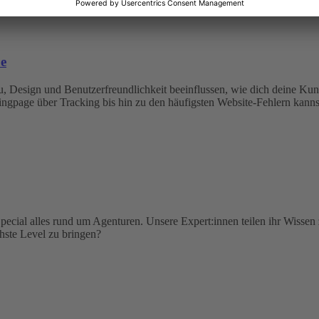
be
u, Design und Benutzerfreundlichkeit beeinflussen, wie dich deine Kun
page über Tracking bis hin zu den häufigsten Website-Fehlern kannst 
pecial alles rund um Agenturen. Unsere Expert:innen teilen ihr Wissen
hste Level zu bringen?