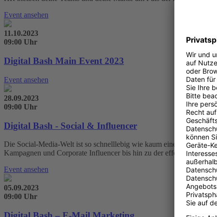
Event ansehen
11.10.2023
09:00 Uhr
Digital Bash Main Event 2023
Event ansehen
28.09.2023
09:00 Uhr
Digital Bash - Social & Influencer
Die Social-Media-Welt ist so schnelllebig wie kaum eine andere. Bleib
Kampagnen und Corporate Influencer bis hin zu der effektivsten Strat
Event ansehen
05.09.2023
09:00 Uhr
Digital Bash – E-Mail Marketing