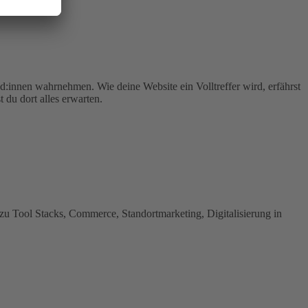
d:innen wahrnehmen. Wie deine Website ein Volltreffer wird, erfährst
du dort alles erwarten.
 zu Tool Stacks, Commerce, Standortmarketing, Digitalisierung in