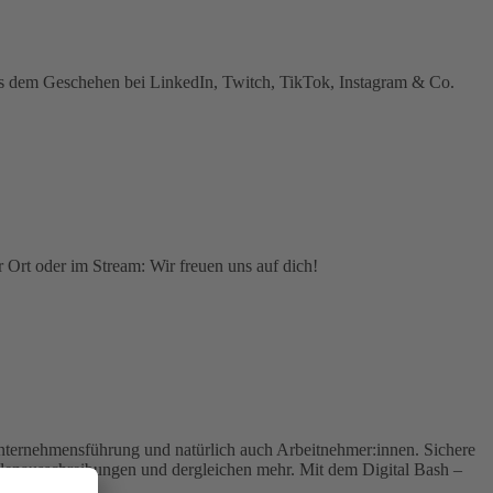
 aus dem Geschehen bei LinkedIn, Twitch, TikTok, Instagram & Co.
 Ort oder im Stream: Wir freuen uns auf dich!
Unternehmensführung und natürlich auch Arbeitnehmer:innen. Sichere
lenausschreibungen und dergleichen mehr. Mit dem Digital Bash –