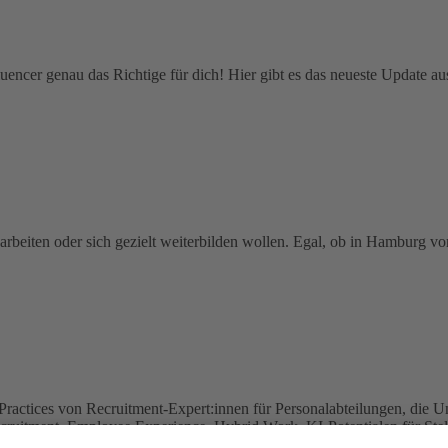
nfluencer genau das Richtige für dich! Hier gibt es das neueste Update
beiten oder sich gezielt weiterbilden wollen. Egal, ob in Hamburg vor
Practices von Recruitment-Expert:innen für Personalabteilungen, die 
ruitment, Employee Experience, Hybrid Work, KI-Potentialen für Stel