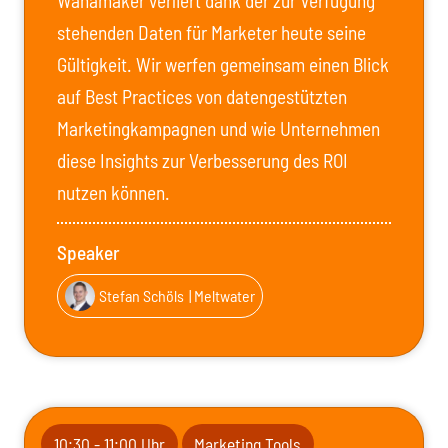
Wanamaker verliert dank der zur Verfügung
stehenden Daten für Marketer heute seine
Gültigkeit. Wir werfen gemeinsam einen Blick
auf Best Practices von datengestützten
Marketingkampagnen und wie Unternehmen
diese Insights zur Verbesserung des ROI
nutzen können.
Speaker
Stefan Schöls
| Meltwater
10:30 - 11:00 Uhr
Marketing Tools