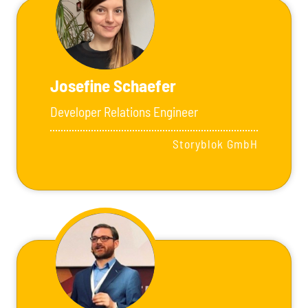
Josefine Schaefer
Developer Relations Engineer
Storyblok GmbH