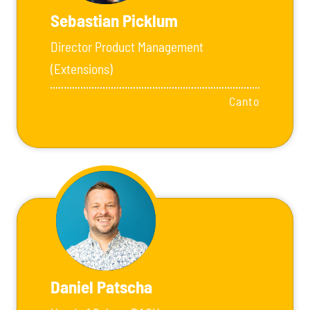
Sebastian Picklum
Director Product Management
(Extensions)
Canto
Daniel Patscha