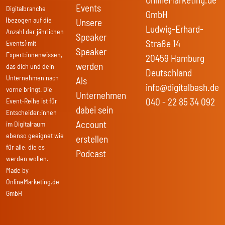
Events
Digitalbranche
GmbH
(bezogen auf die
Unsere
Ludwig-Erhard-
Anzahl der jährlichen
Speaker
Straße 14
Events) mit
Speaker
Expert:innenwissen,
20459 Hamburg
werden
das dich und dein
Deutschland
Unternehmen nach
Als
info@digitalbash.de
vorne bringt. Die
Unternehmen
040 - 22 85 34 092
Event-Reihe ist für
dabei sein
Entscheider:innen
Account
im Digitalraum
ebenso geeignet wie
erstellen
für alle, die es
Podcast
werden wollen.
Made by
OnlineMarketing.de
GmbH