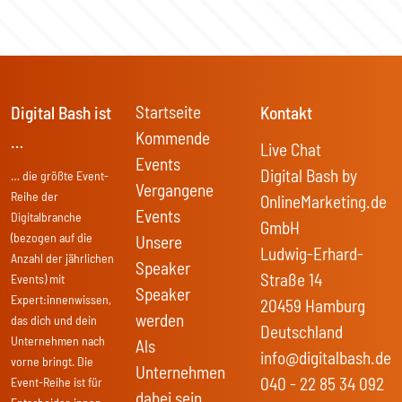
Startseite
Digital Bash ist
Kontakt
Kommende
…
Live Chat
Events
Digital Bash by
… die größte Event-
Vergangene
Reihe der
OnlineMarketing.de
Events
Digitalbranche
GmbH
(bezogen auf die
Unsere
Ludwig-Erhard-
Anzahl der jährlichen
Speaker
Straße 14
Events) mit
Speaker
Expert:innenwissen,
20459 Hamburg
werden
das dich und dein
Deutschland
Unternehmen nach
Als
info@digitalbash.de
vorne bringt. Die
Unternehmen
040 - 22 85 34 092
Event-Reihe ist für
dabei sein