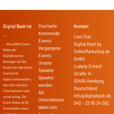
Startseite
Digital Bash ist
Kontakt
Kommende
…
Live Chat
Events
Digital Bash by
… die größte Event-
Vergangene
Reihe der
OnlineMarketing.de
Events
Digitalbranche
GmbH
(bezogen auf die
Unsere
Ludwig-Erhard-
Anzahl der jährlichen
Speaker
Straße 14
Events) mit
Speaker
Expert:innenwissen,
20459 Hamburg
werden
das dich und dein
Deutschland
Unternehmen nach
Als
info@digitalbash.de
vorne bringt. Die
Unternehmen
040 - 22 85 34 092
Event-Reihe ist für
dabei sein
Entscheider:innen