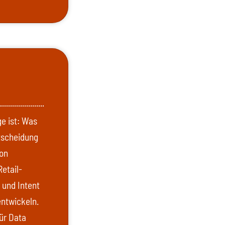
ge ist: Was
tscheidung
von
etail-
 und Intent
entwickeln.
für Data