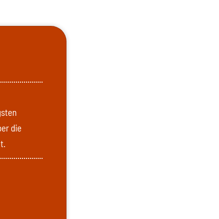
gsten
ber die
t.