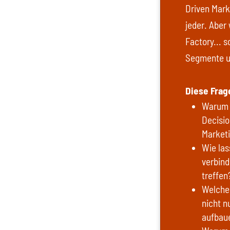
Driven Mark
jeder. Aber
Factory... 
Segmente un
Diese Frag
Warum r
Decisio
Market
Wie las
verbin
treffe
Welche 
nicht 
aufbau