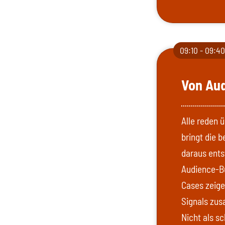
09:10 - 09:4
Von Aud
Alle reden 
bringt die 
daraus ents
Audience-Bu
Cases zeige 
Signals zus
Nicht als s