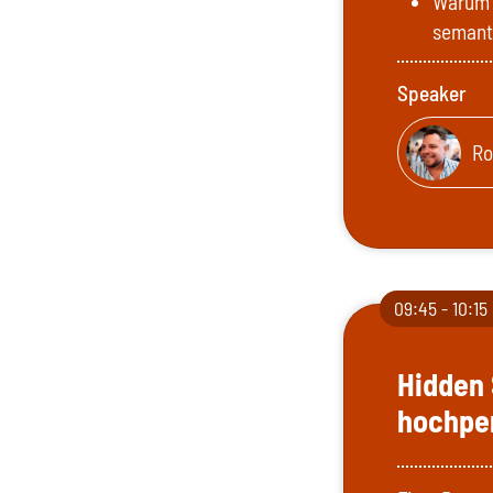
Warum 
semant
Speaker
Ro
09:45 - 10:15
Hidden 
hochpe