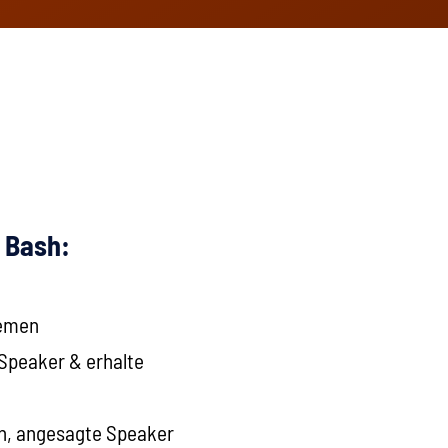
l Bash:
hemen
 Speaker & erhalte
n, angesagte Speaker