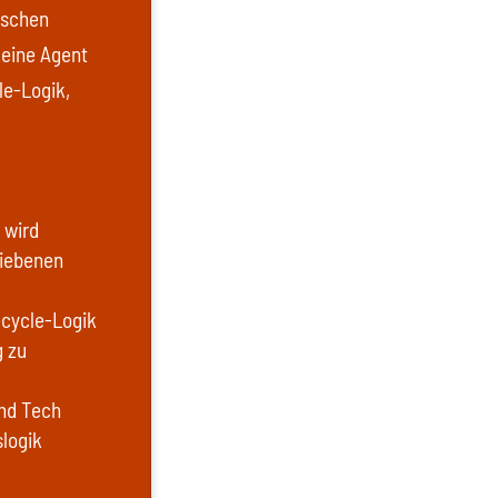
ischen
keine Agent
le-Logik,
 wird
riebenen
ecycle-Logik
g zu
und Tech
logik