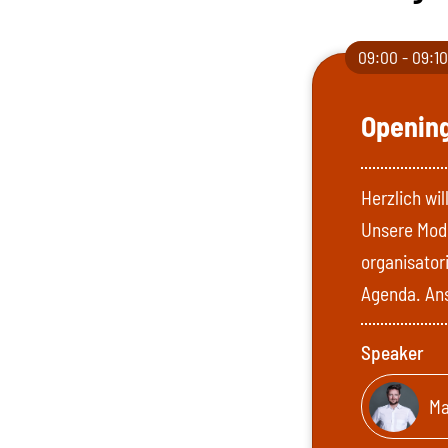
09:00 - 09:1
Openin
Herzlich w
Unsere Mode
organisator
Agenda. Ans
Speaker
Ma