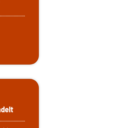
m
delt