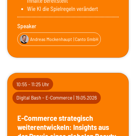
Inhalte bereitstellt
Wie KI die Spielregeln verändert
Speaker
Andreas Mockenhaupt
| Canto GmbH
10:55 - 11:25 Uhr
Digital Bash – E-Commerce | 19.05.2026
E-Commerce strategisch
weiterentwickeln: Insights aus
der Praxis eines globalen Beauty-