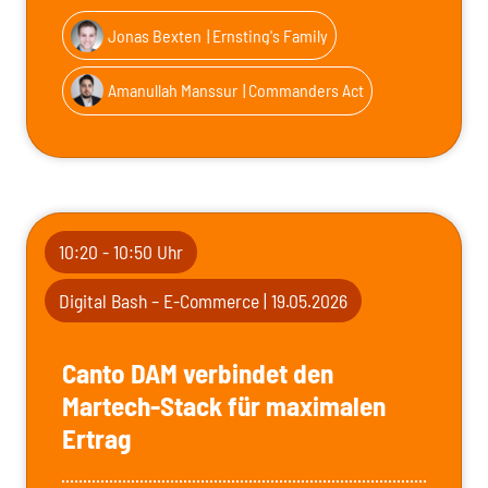
Jonas Bexten
| Ernsting's Family
Amanullah Manssur
| Commanders Act
10:20 - 10:50 Uhr
Digital Bash – E-Commerce | 19.05.2026
Canto DAM verbindet den
Martech-Stack für maximalen
Ertrag