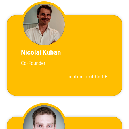
Nicolai Kuban
Co-Founder
contentbird GmbH