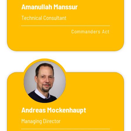
Amanullah Manssur
Technical Consultant
Commanders Act
Andreas Mockenhaupt
Managing Director