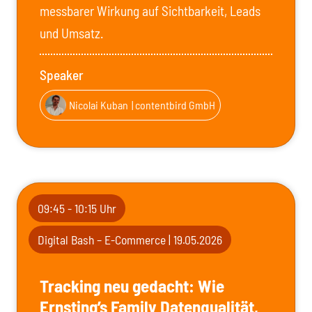
messbarer Wirkung auf Sichtbarkeit, Leads
und Umsatz.
Speaker
Nicolai Kuban
| contentbird GmbH
09:45 - 10:15 Uhr
Digital Bash – E-Commerce | 19.05.2026
Tracking neu gedacht: Wie
Ernsting’s Family Datenqualität,