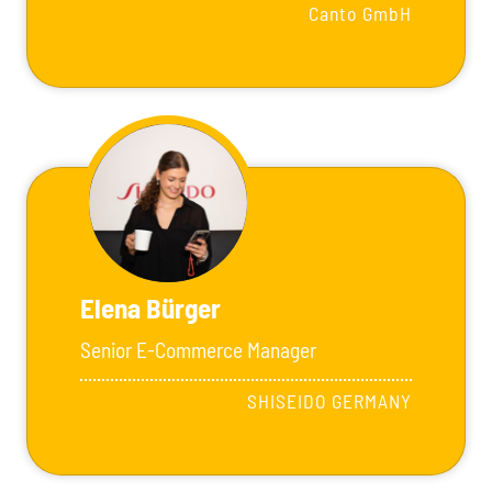
Canto GmbH
Elena Bürger
Senior E-Commerce Manager
SHISEIDO GERMANY