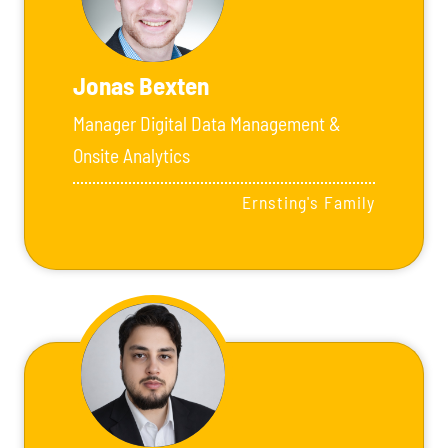
Jonas Bexten
Manager Digital Data Management &
Onsite Analytics
Ernsting's Family