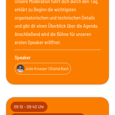
Unsere Moderation führt dich durch den Tag,
erklärt zu Beginn die wichtigsten
organisatorischen und technischen Details
und gibt dir einen Überblick über die Agenda.
Anschließend wird die Bühne für unseren
ersten Speaker eröffnet.
Speaker
Julie Kroeger
| Digital Bash
09:10 - 09:40 Uhr