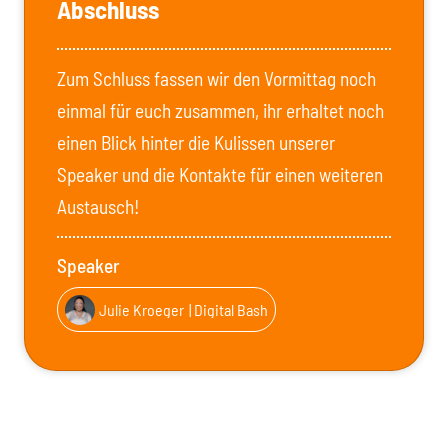
Abschluss
Zum Schluss fassen wir den Vormittag noch
einmal für euch zusammen, ihr erhaltet noch
einen Blick hinter die Kulissen unserer
Speaker und die Kontakte für einen weiteren
Austausch!
Speaker
Julie Kroeger
| Digital Bash